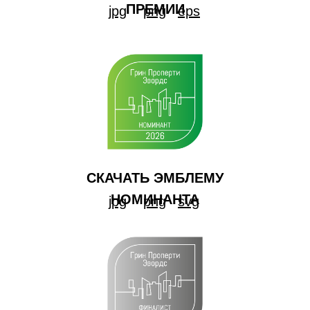
ПРЕМИИ
jpg
png
eps
СКАЧАТЬ ЭМБЛЕМУ
НОМИНАНТА
jpg
png
svg