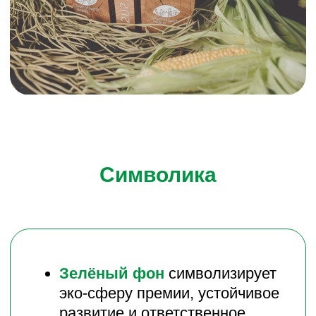
Древесная конструкция:
корень дуба
—
олицетворение природной
силы, корневой системы,
устойчивости и роста.
Прозрачная смола
добавляет
объёма и легкости образу,
визуально «включая» дерево
в среду, демонстрируя
Символика
сочетание природы
и современных технологий.
На стелле нанесён
логотип
премии
, в котором включён
силуэт города, а также
название премии —
подчёркивается связь зелёного
строительства, городской
среды и корпоративной