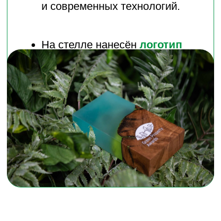
Стелла выражает:
признание вклада проектов
и компаний в устойчивое
развитие страны;
визуальное подтверждение
статуса лидера отрасли;
эстетический объект, достойный
места в открытом пространстве
офиса компании, зоне ресепшн
или переговорных комнатах.