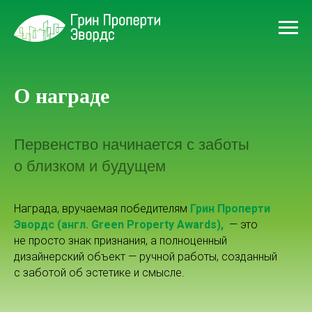
О награде
Первенство начинается с заботы
о близком и будущем
Награда, вручаемая победителям
Грин Проперти
Эвордс (англ. Green Property Awards),
— это
не просто знак признания, а полноценный
дизайнерский объект — ручной работы, созданный
с заботой об эстетике и смысле.