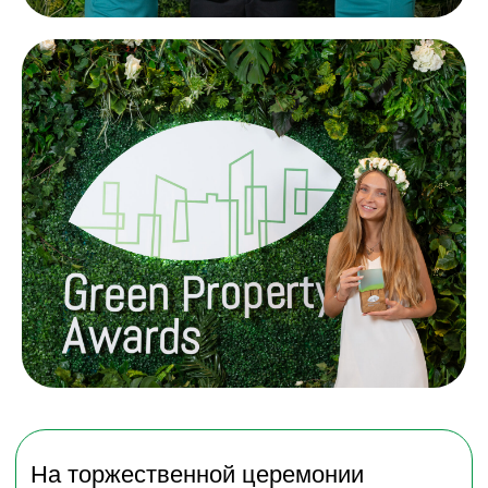
В условиях растущего внимания
к «зелёным» стандартам строительства,
эксплуатации недвижимости
и корпоративной ответственности,
награда Грин Проперти Эвордс (англ.
Green Property Awards) является
не просто трофеем. Награда является
символом мотивации команды
и подтверждением, что организация
находится в авангарде изменений.
Помогает укрепить репутацию и привлечь
внимание инвесторов, партнёров,
клиентов.