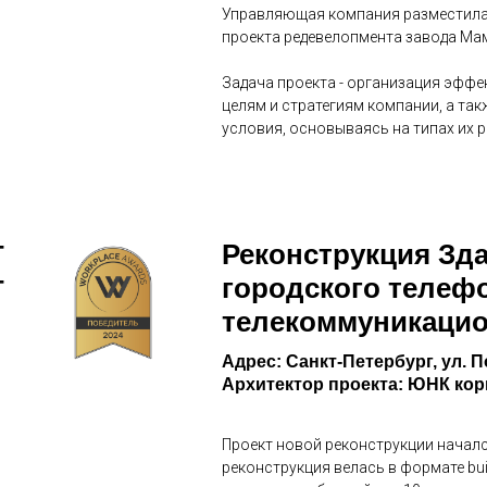
Управляющая компания разместилас
проекта редевелопмента завода Ма
Задача проекта - организация эфф
целям и стратегиям компании, а т
условия, основываясь на типах их 
Реконструкция Зд
T
городского телеф
Т
телекоммуникаци
Адрес: Санкт-Петербург, ул. По
Архитектор проекта: ЮНК ко
Проект новой реконструкции начался
реконструкция велась в формате bui