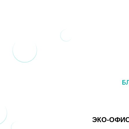
Б
ЭКО-ОФИ