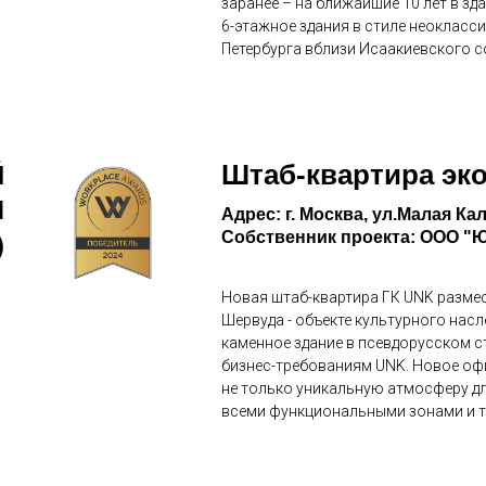
заранее – на ближайшие 10 лет в з
6-этажное здания в стиле неокласс
Петербурга вблизи Исаакиевского с
Штаб-квартира эк
Й
М
Адрес: г. Москва, ул.Малая Кал
Собственник проекта: ООО "
)
Новая штаб-квартира ГК UNK размес
Шервуда - объекте культурного нас
каменное здание в псевдорусском 
бизнес-требованиям UNK. Новое офи
не только уникальную атмосферу дл
всеми функциональными зонами и 