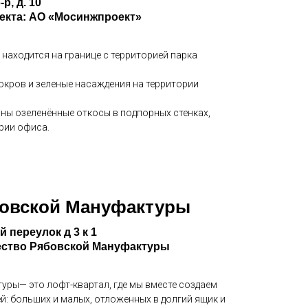
р, д. 10
екта: АО «Мосинжпроект»
находится на границе с территорией парка
окров и зеленые насаждения на территории
ы озеленённые откосы в подпорных стенках,
рии офиса.
бовской Мануфактуры
 переулок д 3 к 1
ество Рябовской Мануфактуры
ры— это лофт-квартал, где мы вместе создаем
й: больших и малых, отложенных в долгий ящик и