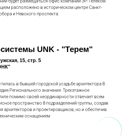
дании будет размещаться офис компании ЭР-Телеком.
ицизм расположено в историческом центре Санкт-
обора и Невского проспекта.
осистемы UNK - "Терем"
ужская, 15, стр. 5
ЮНК"
тилась в бывшей городской усадьбе архитектора В.
ледия Регионального значения. Трехэтажное
стиле помимо своей неординарности отвечает всем
сное пространство 8 подразделений группы, создав
я архитекторов и проектировщиков, но и обеспечив
техническим оснащением