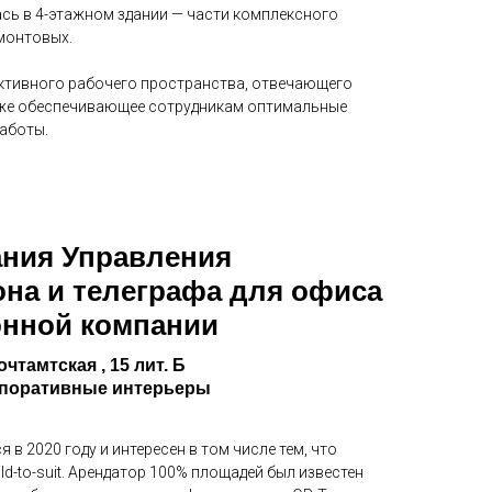
ь в 4-этажном здании — части комплексного
монтовых.
ективного рабочего пространства, отвечающего
акже обеспечивающее сотрудникам оптимальные
работы.
ания Управления
она и телеграфа для офиса
онной компании
чтамтская , 15 лит. Б
рпоративные интерьеры
 в 2020 году и интересен в том числе тем, что
ld-to-suit. Арендатор 100% площадей был известен