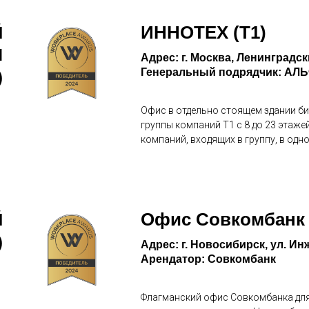
ИННОТЕХ (Т1)
Й
М
Адрес: г. Москва, Ленинградск
Генеральный подрядчик: А
)
Офис в отдельно стоящем здании б
группы компаний Т1 с 8 до 23 этаже
компаний, входящих в группу, в одн
Офис Совкомбанк P
Й
)
Адрес: г. Новосибирск, ул. Инж
Арендатор: Совкомбанк
Флагманский офис Совкомбанка для