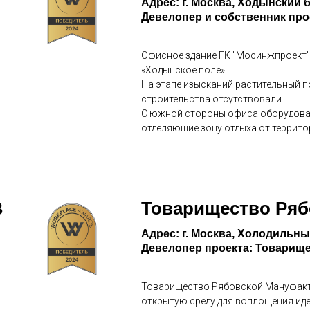
Адрес: г. Москва, Ходынский б-
Девелопер и собственник про
Офисное здание ГК "Мосинжпроект" 
«Ходынское поле».
На этапе изысканий растительный п
строительства отсутствовали.
С южной стороны офиса оборудован
отделяющие зону отдыха от террито
Товарищество Ря
B
Адрес: г. Москва, Холодильный
Девелопер проекта: Товарищ
Товарищество Рябовской Мануфакту
открытую среду для воплощения иде